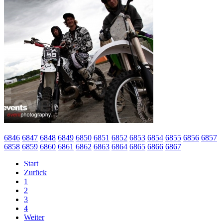
6846
6847
6848
6849
6850
6851
6852
6853
6854
6855
6856
6857
6858
6859
6860
6861
6862
6863
6864
6865
6866
6867
Start
Zurück
1
2
3
4
Weiter