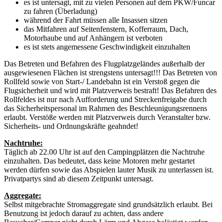
es ist untersagt, mit zu vielen Personen auf dem PKW/Funcar
zu fahren (Überladung)
während der Fahrt müssen alle Insassen sitzen
das Mitfahren auf Seitenfenstern, Kofferraum, Dach,
Motorhaube und auf Anhängern ist verboten
es ist stets angemessene Geschwindigkeit einzuhalten
Das Betreten und Befahren des Flugplatzgeländes außerhalb der
ausgewiesenen Flächen ist strengstens untersagt!!! Das Betreten von
Rollfeld sowie von Start-/ Landebahn ist ein Verstoß gegen die
Flugsicherheit und wird mit Platzverweis bestraft! Das Befahren des
Rollfeldes ist nur nach Aufforderung und Streckenfreigabe durch
das Sicherheitspersonal im Rahmen des Beschleunigungsrennens
erlaubt. Verstöße werden mit Platzverweis durch Veranstalter bzw.
Sicherheits- und Ordnungskräfte geahndet!
Nachtruhe:
Täglich ab 22.00 Uhr ist auf den Campingplätzen die Nachtruhe
einzuhalten. Das bedeutet, dass keine Motoren mehr gestartet
werden dürfen sowie das Abspielen lauter Musik zu unterlassen ist.
Privatpartys sind ab diesem Zeitpunkt untersagt.
Aggregate:
Selbst mitgebrachte Stromaggregate sind grundsätzlich erlaubt. Bei
Benutzung ist jedoch darauf zu achten, dass andere