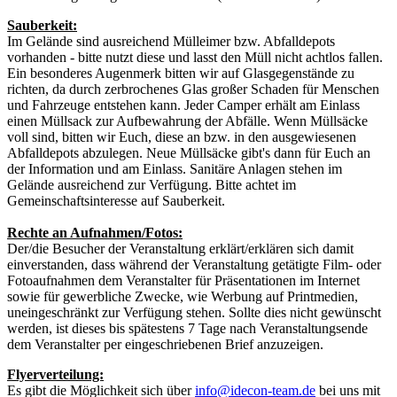
Sauberkeit:
Im Gelände sind ausreichend Mülleimer bzw. Abfalldepots
vorhanden - bitte nutzt diese und lasst den Müll nicht achtlos fallen.
Ein besonderes Augenmerk bitten wir auf Glasgegenstände zu
richten, da durch zerbrochenes Glas großer Schaden für Menschen
und Fahrzeuge entstehen kann. Jeder Camper erhält am Einlass
einen Müllsack zur Aufbewahrung der Abfälle. Wenn Müllsäcke
voll sind, bitten wir Euch, diese an bzw. in den ausgewiesenen
Abfalldepots abzulegen. Neue Müllsäcke gibt's dann für Euch an
der Information und am Einlass. Sanitäre Anlagen stehen im
Gelände ausreichend zur Verfügung. Bitte achtet im
Gemeinschaftsinteresse auf Sauberkeit.
Rechte an Aufnahmen/Fotos:
Der/die Besucher der Veranstaltung erklärt/erklären sich damit
einverstanden, dass während der Veranstaltung getätigte Film- oder
Fotoaufnahmen dem Veranstalter für Präsentationen im Internet
sowie für gewerbliche Zwecke, wie Werbung auf Printmedien,
uneingeschränkt zur Verfügung stehen. Sollte dies nicht gewünscht
werden, ist dieses bis spätestens 7 Tage nach Veranstaltungsende
dem Veranstalter per eingeschriebenen Brief anzuzeigen.
Flyerverteilung:
Es gibt die Möglichkeit sich über
info@idecon-team.de
bei uns mit