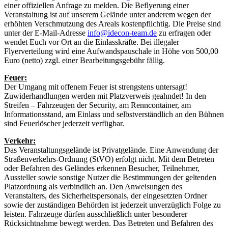
einer offiziellen Anfrage zu melden. Die Beflyerung einer
Veranstaltung ist auf unserem Gelände unter anderem wegen der
erhöhten Verschmutzung des Areals kostenpflichtig. Die Preise sind
unter der E-Mail-Adresse
info@idecon-team.de
zu erfragen oder
wendet Euch vor Ort an die Einlasskräfte. Bei illegaler
Flyerverteilung wird eine Aufwandspauschale in Höhe von 500,00
Euro (netto) zzgl. einer Bearbeitungsgebühr fällig.
Feuer:
Der Umgang mit offenem Feuer ist strengstens untersagt!
Zuwiderhandlungen werden mit Platzverweis geahndet! In den
Streifen – Fahrzeugen der Security, am Renncontainer, am
Informationsstand, am Einlass und selbstverständlich an den Bühnen
sind Feuerlöscher jederzeit verfügbar.
Verkehr:
Das Veranstaltungsgelände ist Privatgelände. Eine Anwendung der
Straßenverkehrs-Ordnung (StVO) erfolgt nicht. Mit dem Betreten
oder Befahren des Geländes erkennen Besucher, Teilnehmer,
Aussteller sowie sonstige Nutzer die Bestimmungen der geltenden
Platzordnung als verbindlich an. Den Anweisungen des
Veranstalters, des Sicherheitspersonals, der eingesetzten Ordner
sowie der zuständigen Behörden ist jederzeit unverzüglich Folge zu
leisten. Fahrzeuge dürfen ausschließlich unter besonderer
Rücksichtnahme bewegt werden. Das Betreten und Befahren des