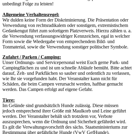
unbedingt Folge zu leisten!
Allgemeine Verhaltensregel:
Wir dulden keine Form der Diskriminierung. Die Präsentation oder
Verwendung von rechtsradikalem oder sonstigem, extremistischem
Gedankengut führt zum sofortigem Platzverweis. Hierzu zählen u. a.
die Verwendung verfassungswidriger Kennzeichen, egal in welcher
Form sowie die Wiedergabe von entsprechendem Bild- und
Tonmaterial, sowie die Verwendung sonstiger politischer Symbole.
Zufahrt / Parken / Camping:
Unser Ordnungs- und Servicepersonal weist Euch gerne Park- und
Campingflächen zu und ist um schnelle Abläufe bemüht. Bitte achtet
darauf, Zelt- und Parkflächen so sauber und ordentlich zu verlassen,
wie Ihr sie vorgefunden habt. Der Veranstalter kann nicht für
Schäden, die beim Campen verursacht werden, haftbar gemacht
werden. Das Campen erfolgt auf eigene Gefahr.
Tiere:
Im Gelände sind grundsätzlich Hunde zulässig. Diese müssen
jedoch entsprechend ihrer Größe mit Maulkorb und Leine geführt
werden. Der Veranstalter behält sich trotzdem vor, Verbote
auszusprechen, wenn die Ordnung und Sicherheit gefährdet wird.
Es gilt die Verwaltungsvorschrift des sächs. Staatsministeriums zur
Bestimmung über gefährliche Hunde (VwV GefHunde).