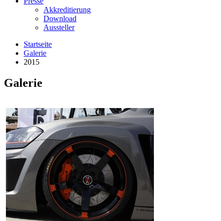
Presse
Akkreditierung
Download
Aussteller
Startseite
Galerie
2015
Galerie