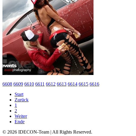
6608
6609
6610
6611
6612
6613
6614
6615
6616
Start
Zurück
1
2
Weiter
Ende
© 2026 IDECON-Team | All Rights Reserved.